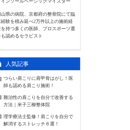
・インソールベーシックマイスター
岡山県の病院、京都府の整骨院にて臨
床経験を積み延べ2万件以上の施術経
験を持つ多くの医師、プロスポーツ選
手も認めるセラピスト
人気記事
つらい肩こりに肩甲骨はがし！医
師も認める肩こり施術！
難治性の肩こりを自分で改善する
方法｜米子三柳整体院
理学療法士監修！肩こりを自分で
解消するストレッチ６選！