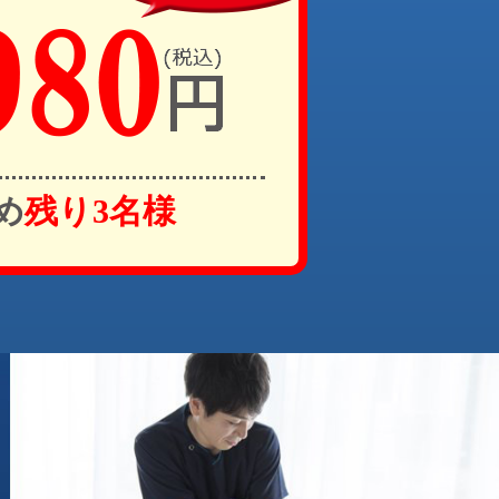
め
残り3名様