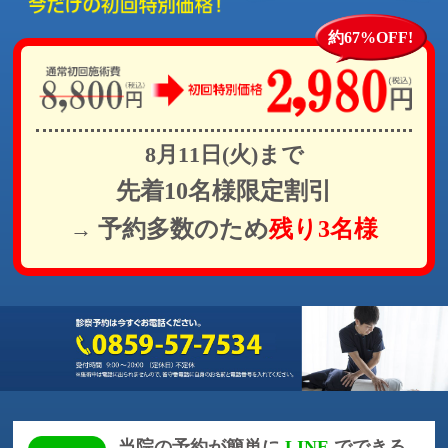
約67%OFF!
8月11日(火)まで
先着10名様限定割引
予約多数のため
残り3名様
→
当院の予約が簡単に
LINE
でできる